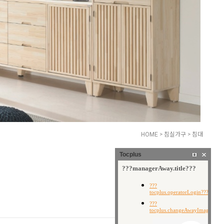
HOME
>
침실가구
>
침대
Tocplus