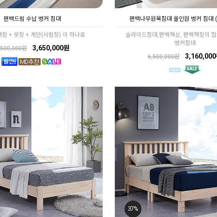
편백드림 수납 벙커 침대
편백나무원목침대 올인원 벙커 침대 
책장 + 옷장 + 계단(서랍장) 이 하나로
슬라이드침대,편백책상, 편백책장이 합
벙커침대
3,650,000원
,500,000원
3,160,00
6,500,000원
37%