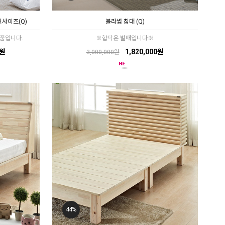
퀸사이즈(Q)
블라썸 침대 (Q)
품입니다.
※협탁은 별매입니다※
0원
1,820,000원
3,000,000원
44%