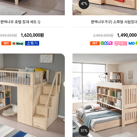
47%
편백나무 호텔 침대 세트 Q
편백나무가구) 소파형 서랍침대
1,620,000원
1,490,00
,390,000원
2,800,000원
51%