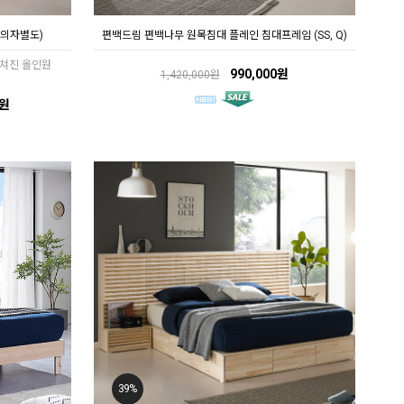
(의자별도)
편백드림 편백나무 원목침대 플레인 침대프레임 (SS, Q)
쳐진 올인원
990,000원
1,420,000원
0원
39%