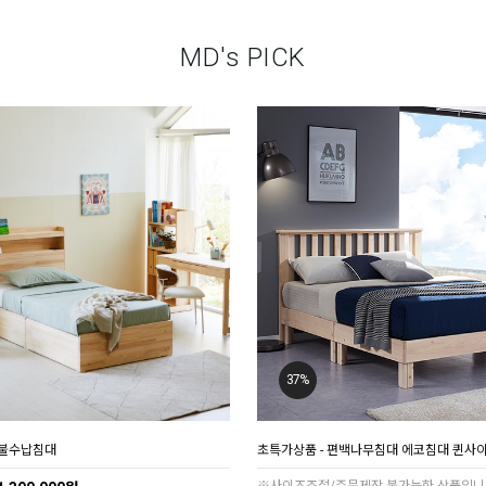
MD's PICK
37%
이불수납침대
초특가상품 - 편백나무침대 에코침대 퀸사이