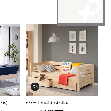
47%
즈(Q)
편백나무가구) 소파형 서랍침대 SS