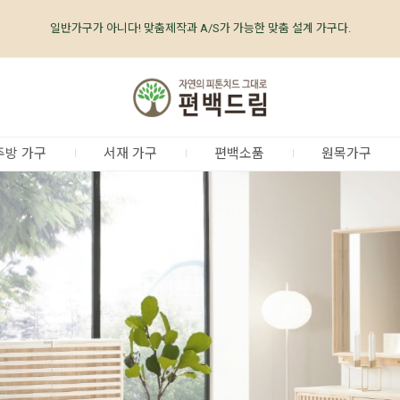
편백나무가구 전문 브랜드 No.1 편백드림 www.care-well.co.kr
편백나무가구 업계최초, 업계유일
체계적인
품질 검증 시스템
주방 가구
서재 가구
편백소품
원목가구