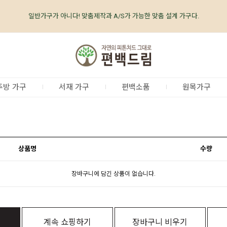
일반가구가 아니다! 맞춤제작과 A/S가 가능한 맞춤 설계 가구다.
편백나무가구 전문 브랜드 No.1 편백드림 www.care-well.co.kr
편백나무가구 업계최초, 업계유일
체계적인
품질 검증 시스템
주방 가구
서재 가구
편백소품
원목가구
상품명
수량
장바구니에 담긴 상품이 없습니다.
계속 쇼핑하기
장바구니 비우기