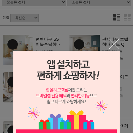
정렬
편백나무 SS
편백나무 호텔
이불수납침대
침대 세트 Q
1,990,000원
2,390,000원
1,390,000
1,620,000
원
원
편백드림 수납
편백 슬라이드
벙커 침대
2층 침대
3,000,000원
침대 + 책장 + 옷장
+ 계단(서랍장) 이
1,890,000
원
하나로
5,500,000원
3,650,000
원
이리옴 책장형
이리옴 600 거
벙커침대
울