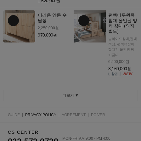
1,620,000
원
이리옴 양문 수
편백나무원목
납장
침대 올인원 벙
커 침대 (의자
2,250,000원
별도)
970,000
원
슬라이드침대,편백
책상, 편백책장이
합쳐진 올인원 벙
커침대
6,500,000원
3,160,000
원
더보기 ▼
GUIDE
|
PRIVACY POLICY
|
AGREEMENT
|
PC VER
CS CENTER
MON-FRI AM 9:00 - PM 4:00