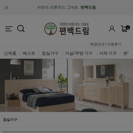
자연의 피톤치드 그대로,
편백드림
맞춤제작과 A/S가 가능한
"맞춤 설계 가구"
0
업계최초, 업계유일
체계적인 품질 검증 시스템
매장안내
/
이용후기
신제품
베스트
침실가구
거실/주방 가구
서재 가구
편백
|
|
|
|
|
침실가구