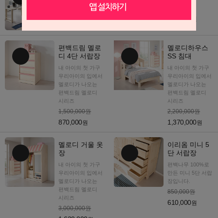
6,650,000원
350,000원
2,460,000
192,500
원
원
편백드림 멜로
멜로디하우스
디 4단 서랍장
SS 침대
내 아이의 첫 가구
내 아이의 첫 가구
우리아이의 입에서
우리아이의 입에서
멜로디가 나오는
멜로디가 나오는
편백드림 멜로디
편백드림 멜로디
시리즈
시리즈
1,500,000원
2,200,000원
870,000
1,370,000
원
원
멜로디 거울 옷
이리옴 미니 5
장
단 서랍장
내 아이의 첫 가구
편백나무 100%로
우리아이의 입에서
만든 미니 5단 서랍
멜로디가 나오는
장입니다.
편백드림 멜로디
850,000원
시리즈
610,000
원
3,000,000원