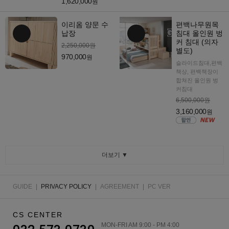
1,620,000
원
이리옴 양문 수
편백나무원목
납장
침대 올인원 벙
커 침대 (의자
2,250,000원
별도)
970,000
원
슬라이드침대,편백
책상, 편백책장이
합쳐진 올인원 벙
커침대
6,500,000원
3,160,000
원
더보기 ▼
GUIDE
|
PRIVACY POLICY
|
AGREEMENT
|
PC VER
CS CENTER
MON-FRI AM 9:00 - PM 4:00