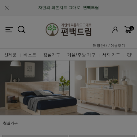
자연의 피톤치드 그대로,
편백드림
맞춤제작과 A/S가 가능한
"맞춤 설계 가구"
0
업계최초, 업계유일
체계적인 품질 검증 시스템
매장안내
/
이용후기
신제품
베스트
침실가구
거실/주방 가구
서재 가구
편백
|
|
|
|
|
침실가구