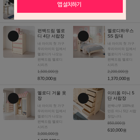
6,650,000원
350,000원
2,460,000
192,500
원
원
편백드림 멜로
멜로디하우스
디 4단 서랍장
SS 침대
내 아이의 첫 가구
내 아이의 첫 가구
우리아이의 입에서
우리아이의 입에서
멜로디가 나오는
멜로디가 나오는
편백드림 멜로디
편백드림 멜로디
시리즈
시리즈
1,500,000원
2,200,000원
870,000
1,370,000
원
원
멜로디 거울 옷
이리옴 미니 5
장
단 서랍장
내 아이의 첫 가구
편백나무 100%로
우리아이의 입에서
만든 미니 5단 서랍
멜로디가 나오는
장입니다.
편백드림 멜로디
850,000원
시리즈
610,000
원
3,000,000원