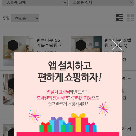
정렬
편백나무 SS
편백나무 호텔
이불수납침대
침대 세트 Q
1,990,000원
2,390,000원
1,390,000
1,620,000
원
원
편백드림 수납
편백 슬라이드
벙커 침대
2층 침대
3,000,000원
침대 + 책장 + 옷장
+ 계단(서랍장) 이
1,890,000
원
하나로
5,500,000원
3,650,000
원
이리옴 책장형
이리옴 600 거
벙커침대
울