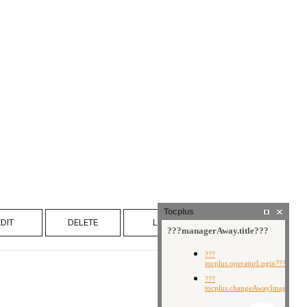
Tocplus
EDIT
DELETE
LIST
WRITE