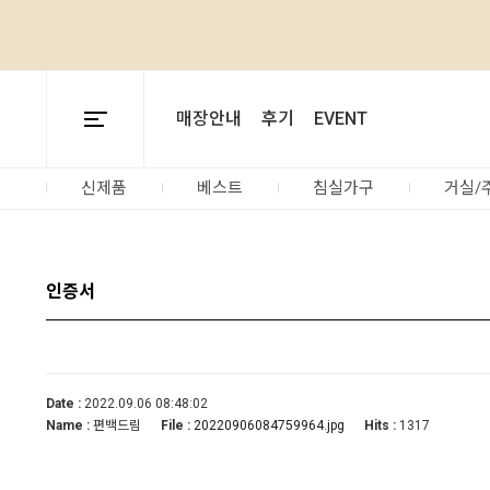
매장안내
후기
EVENT
신제품
베스트
침실가구
거실/
인증서
Date :
2022.09.06 08:48:02
Name :
편백드림
File :
Hits :
1317
20220906084759964.jpg