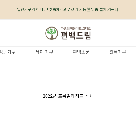
일반가구가 아니다! 맞춤제작과 A/S가 가능한 맞춤 설계 가구다.
편백나무가구 전문 브랜드 No.1 편백드림 www.care-well.co.kr
편백나무가구 업계최초, 업계유일
체계적인
품질 검증 시스템
주방 가구
서재 가구
편백소품
원목가구
2022년 포름알데히드 검사