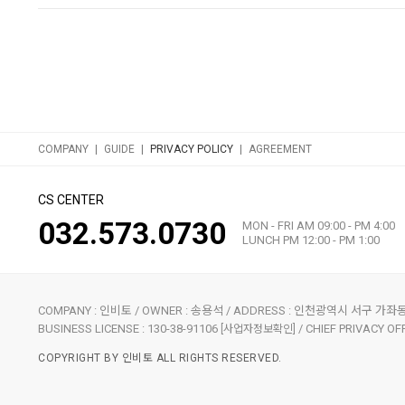
|
|
|
COMPANY
GUIDE
PRIVACY POLICY
AGREEMENT
CS CENTER
032.573.0730
MON - FRI AM 09:00 - PM 4:00
LUNCH PM 12:00 - PM 1:00
COMPANY : 인비토 / OWNER : 송용석 / ADDRESS : 인천광역시 서구 가좌동 178
BUSINESS LICENSE : 130-38-91106
/ CHIEF PRIVACY OFF
[사업자정보확인]
COPYRIGHT BY 인비토 ALL RIGHTS RESERVED.