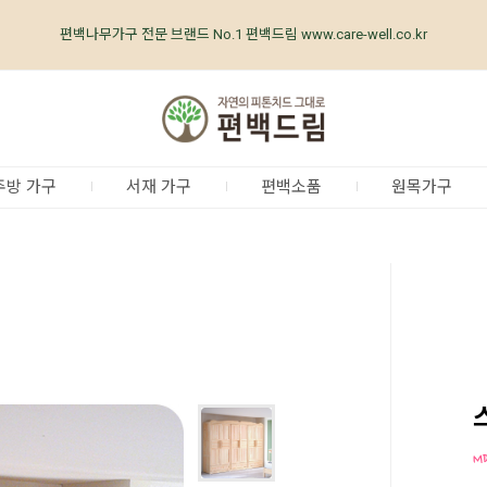
편백나무가구 전문 브랜드 No.1 편백드림 www.care-well.co.kr
편백나무가구 업계최초, 업계유일
체계적인
품질 검증 시스템
주방 가구
서재 가구
편백소품
원목가구