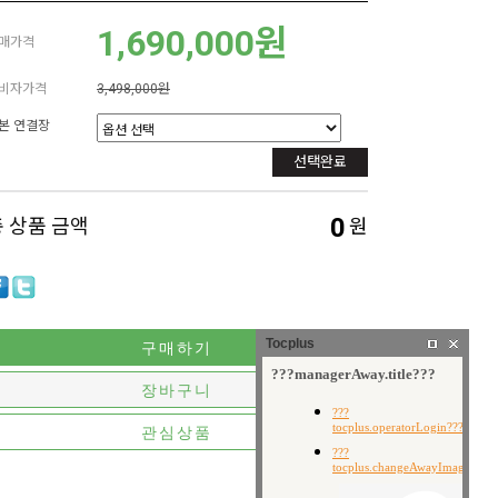
1,690,000원
매가격
비자가격
3,498,000원
본 연결장
선택완료
0
총 상품 금액
원
Tocplus
구매하기
장바구니
관심상품