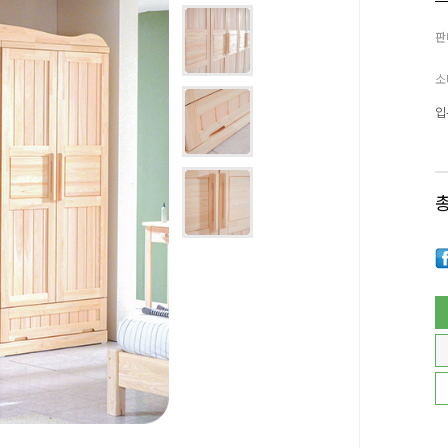
판
소
입